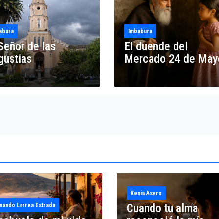
abura
Imbabura
Señor de las
El duende del
gustias
Mercado 24 de May
Kenia Asero
Cuando tu alma
nando Larrea Estrada