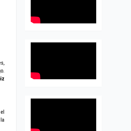
es,
o.
iz
el
la