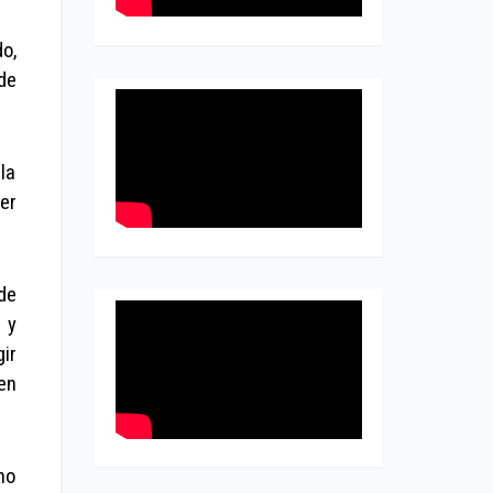
o,
de
la
er
de
 y
ir
en
no