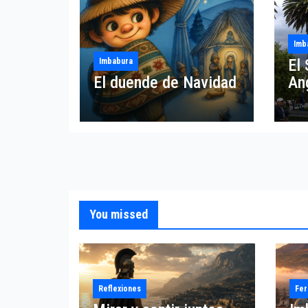
Imb
El 
Imbabura
El duende de Navidad
An
You missed
Reflexiones
Fer