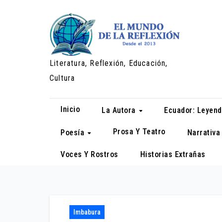
Saltar
al
contenido
Literatura, Reflexión, Educación,
Cultura
Inicio
La Autora
Ecuador: Leyend
Prosa Y Teatro
Poesía
Narrativ
Voces Y Rostros
Historias Extrañas
Imbabura