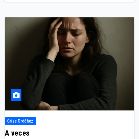
Criss Ordóñez
A veces