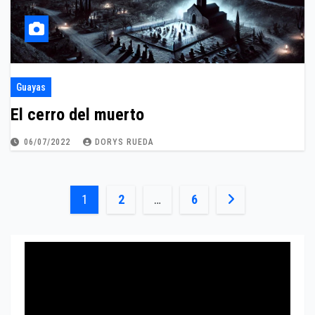
Guayas
El cerro del muerto
06/07/2022
DORYS RUEDA
Paginación
1
2
…
6
de
entradas