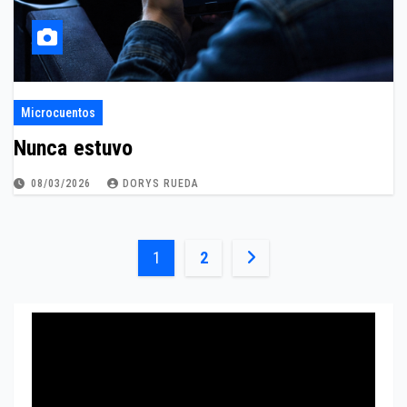
Microcuentos
Nunca estuvo
08/03/2026
DORYS RUEDA
Paginación
1
2
de
entradas