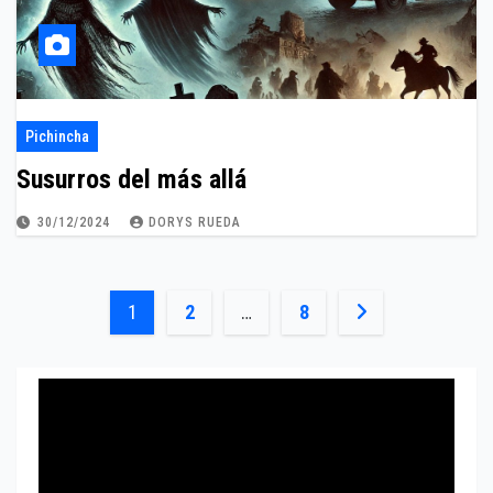
Pichincha
Susurros del más allá
30/12/2024
DORYS RUEDA
Paginación
1
2
…
8
de
entradas