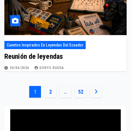
Cuentos Inspirados En Leyendas Del Ecuador
Reunión de leyendas
30/06/2026
DORYS RUEDA
Paginación
1
2
…
52
de
entradas