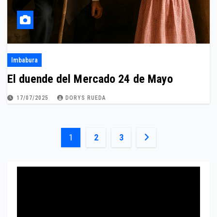
Imbabura
El duende del Mercado 24 de Mayo
17/07/2025
DORYS RUEDA
Paginación
1
2
3
de
entradas