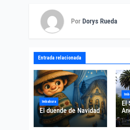
entradas
Por
Dorys Rueda
Entrada relacionada
Imb
El 
Imbabura
El duende de Navidad
An