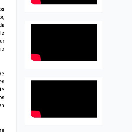
os
r,
da
le
ar
io
re
en
te
on
an
re