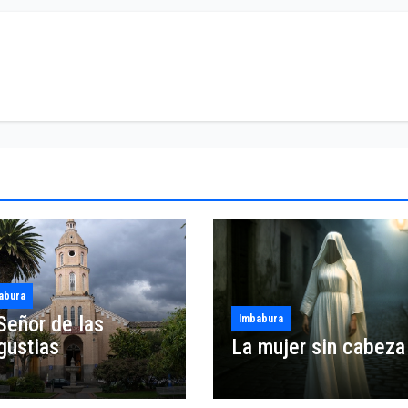
abura
Señor de las
Imbabura
gustias
La mujer sin cabeza