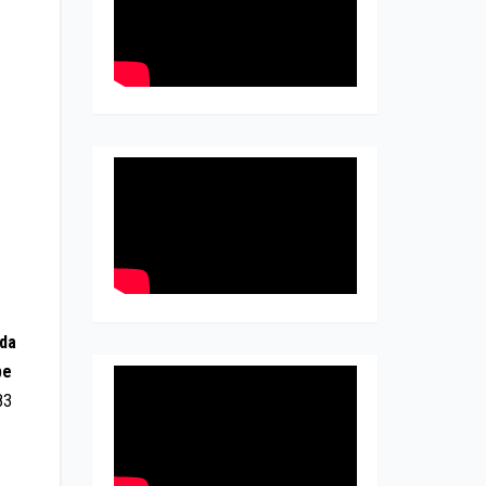
da
be
983