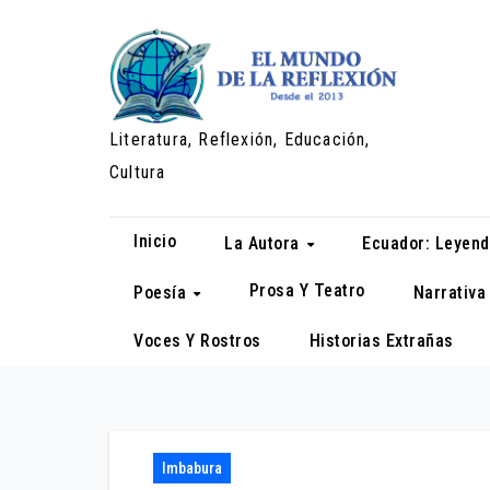
Saltar
al
contenido
Literatura, Reflexión, Educación,
Cultura
Inicio
La Autora
Ecuador: Leyend
Prosa Y Teatro
Poesía
Narrativ
Voces Y Rostros
Historias Extrañas
Imbabura