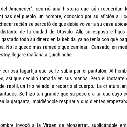
del Amanecer”, ocurrió una historia que aún recuerdan l
tinas del pueblo, un hombre, conocido por su afición al lico
checer recién se percató de que debía volver a su casa ubica
istante de la ciudad de Otavalo. Allí, su esposa e hijos 
gastado todo su dinero en la bebida, ya no tenía con qué pag
casa. No le quedó más remedio que caminar. Cansado, en med
estoy, llegaré mañana a Quichinche.
uriosa lagartija que se le subía por el pantalón. Al homb
s, así que decidió tomarla en sus manos. Pero el instante 
 reptil, un frío helado le recorrió el cuerpo. La criatura, an
antados. Se hizo tan grande que su peso era tal que cayó c
ban la garganta, impidiéndole respirar y sus dientes empezab
ombre invocó a la Virgen de Monserrat, suplicándole ent