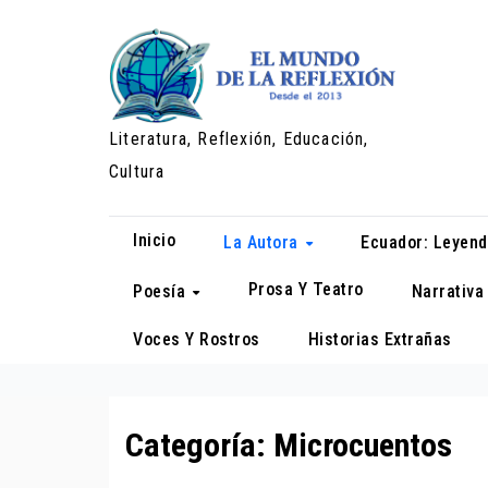
Saltar
al
contenido
Literatura, Reflexión, Educación,
Cultura
Inicio
La Autora
Ecuador: Leyend
Prosa Y Teatro
Poesía
Narrativ
Voces Y Rostros
Historias Extrañas
Categoría:
Microcuentos