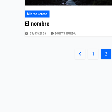
Microcuentos
El nombre
23/03/2026
DORYS RUEDA
Paginación
1
2
de
entradas