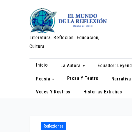
Saltar
al
contenido
Literatura, Reflexión, Educación,
Cultura
Inicio
La Autora
Ecuador: Leyend
Prosa Y Teatro
Poesía
Narrativ
Voces Y Rostros
Historias Extrañas
Reflexiones