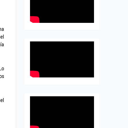
na
el
ía
Lo
os
el