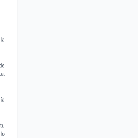
la
de
a,
ía
tu
lo