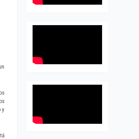
un
os
os
 y
tá