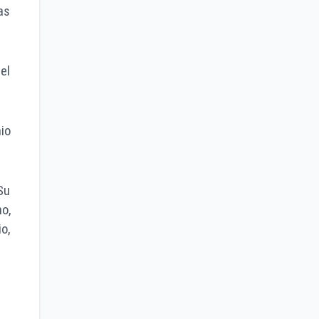
as
el
io
Su
o,
o,