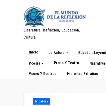
Saltar
al
contenido
Literatura, Reflexión, Educación,
Cultura
Inicio
La Autora
Ecuador: Leyend
Prosa Y Teatro
Poesía
Narrativ
Voces Y Rostros
Historias Extrañas
Imbabura