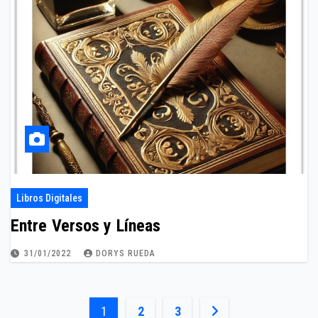
Libros Digitales
Entre Versos y Líneas
31/01/2022
DORYS RUEDA
Paginación
1
2
3